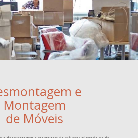
esmontagem e
Montagem
de Móveis