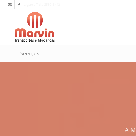
Ligue : Tel.: 2580-6442
Serviços
A
M