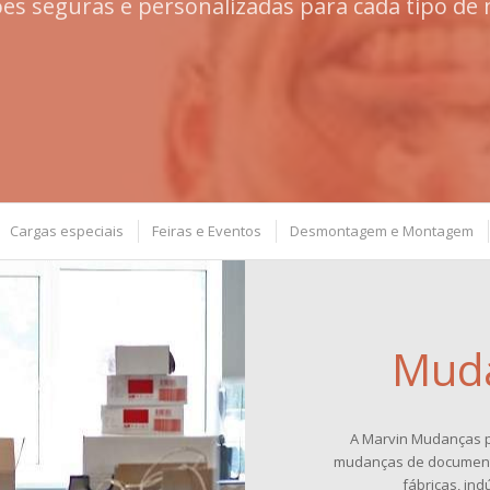
ões seguras e personalizadas para cada tipo de
Cargas especiais
Feiras e Eventos
Desmontagem e Montagem
Muda
A Marvin Mudanças p
mudanças de documentos
fábricas, ind