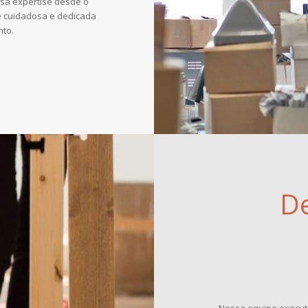
sa expertise desde o
cuidadosa e dedicada
nto.
D