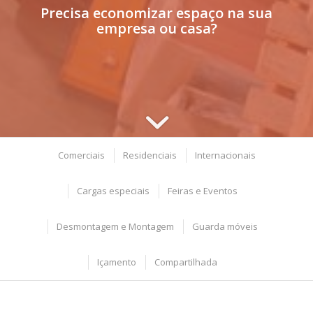
Precisa economizar espaço na sua
empresa ou casa?
Comerciais
Residenciais
Internacionais
Cargas especiais
Feiras e Eventos
Desmontagem e Montagem
Guarda móveis
Içamento
Compartilhada