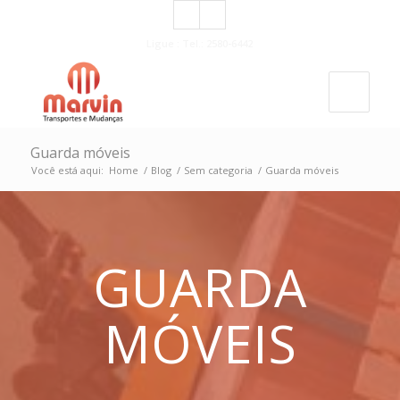
Ligue : Tel.: 2580-6442
Guarda móveis
Você está aqui:
Home
/
Blog
/
Sem categoria
/
Guarda móveis
GUARDA
MÓVEIS