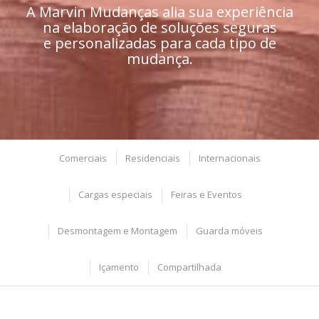
A Marvin Mudanças alia sua experiência
na elaboração de soluções seguras
e personalizadas para cada tipo de
mudança.
Comerciais
Residenciais
Internacionais
Cargas especiais
Feiras e Eventos
Desmontagem e Montagem
Guarda móveis
Içamento
Compartilhada