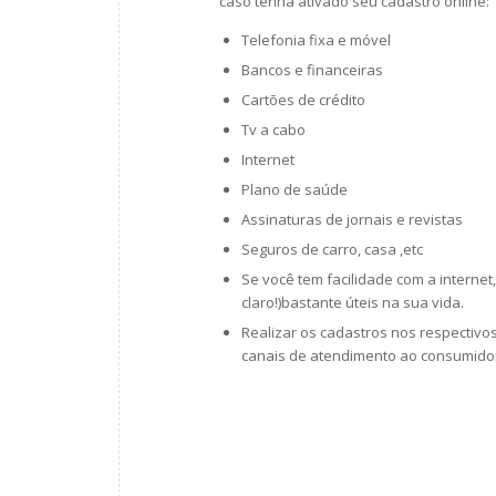
caso tenha ativado seu cadastro online:
Telefonia fixa e móvel
Bancos e financeiras
Cartões de crédito
Tv a cabo
Internet
Plano de saúde
Assinaturas de jornais e revistas
Seguros de carro, casa ,etc
Se você tem facilidade com a intern
claro!)bastante úteis na sua vida.
Realizar os cadastros nos respectiv
canais de atendimento ao consumidor