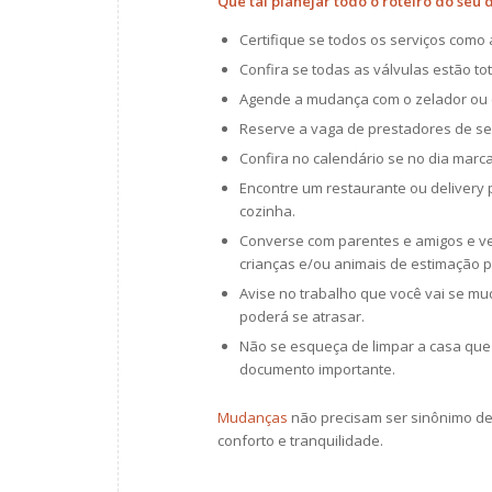
Que tal planejar todo o roteiro do seu 
Certifique se todos os serviços como 
Confira se todas as válvulas estão t
Agende a mudança com o zelador ou c
Reserve a vaga de prestadores de se
Confira no calendário se no dia marc
Encontre um restaurante ou delivery p
cozinha.
Converse com parentes e amigos e ve
crianças e/ou animais de estimação p
Avise no trabalho que você vai se mu
poderá se atrasar.
Não se esqueça de limpar a casa que
documento importante.
Mudanças
não precisam ser sinônimo de
conforto e tranquilidade.