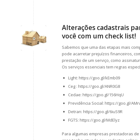
Alterações cadastrais p
você com um check list!
Sabemos que uma das etapas mais compl
pode acarretar prejuízos financeiros, c
prestação de um serviço, como assinatura
Os serviços essenciais tem regras espec
Light: https://goo.gl/kEmb09
Ceg : https://goo.gl/ANR0G8
Cedae: https://goo.gl/156HqU
Previdência Social: https://goo.gl/AMr
Detran: https://goo.gl/6iuS9R
FGTS: https://goo.gl/MdElyz
Para algumas empresas prestadoras de se