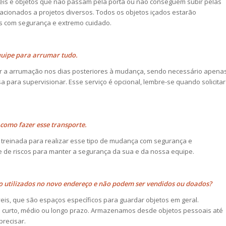
veis e objetos que não passam pela porta ou não conseguem subir pelas
acionados a projetos diversos. Todos os objetos içados estarão
 com segurança e extremo cuidado.
quipe para arrumar tudo.
 a arrumação nos dias posteriores à mudança, sendo necessário apena
 para supervisionar. Esse serviço é opcional, lembre-se quando solicitar
como fazer esse transporte.
 treinada para realizar esse tipo de mudança com segurança e
 de riscos para manter a segurança da sua e da nossa equipe.
o utilizados no novo endereço e não podem ser vendidos ou doados?
veis, que são espaços específicos para guardar objetos em geral.
urto, médio ou longo prazo. Armazenamos desde objetos pessoais até
recisar.