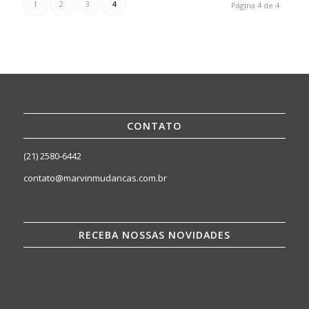
1
2
3
4
Página 4 de 4
CONTATO
(21) 2580-6442
contato@marvinmudancas.com.br
RECEBA NOSSAS NOVIDADES