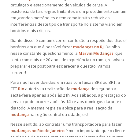
circulação e estacionamento de veículos de carga. A
existência de tais regras limitantes é um procedimento comum
em grandes metrópoles e tem como intuito reduzir as
interferências deste tipo de transporte no sistema viário em
horários mais críticos.
Diante disso, é comum ocorrer confusão a respeito dos dias e
horários em que é possível fazer
mudanças no RJ
. De olho
nesse constante questionamento, a
Marvin Mudanças
, que
conta com mais de 20 anos de experiência no ramo, resolveu
preparar este post para esclarecer a questão. Vamos
conferir!
Para não haver dúvidas: em ruas com faixas BRS ou BRT, a
CET
Rio
autoriza a realização da
mudança
de segunda a
sexta-feira apenas após às 21h. Aos sábados, a prestação do
serviço pode ocorrer após às 14h e aos domingos durante o
dia todo. A mesma regra se aplica para a realização da
mudança
na região central da cidade, ok!
Nesse sentido, ao contratar uma transportadora para fazer
mudanças no Rio de Janeiro
é muito importante que o cliente
se planeje de acordo com as restrições locais a fim de evitar