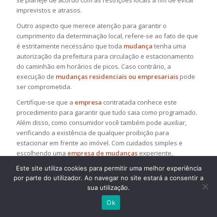
imprevistos e atrasos.
Outro aspecto que merece atenção para garantir o
cumprimento da determinação local, refere-se ao fato de que
é estritamente necessário que toda
mudança
tenha uma
autorização da prefeitura para circulação e estacionamento
do caminhão em horários de picos. Caso contrário, a
execução de
mudanças residenciais ou empresariais
pode
ser comprometida.
Certifique-se que a
empresa
contratada conhece este
procedimento para garantir que tudo saia como programado.
Além disso, como consumidor você também pode auxiliar,
verificando a existência de qualquer proibição para
estacionar em frente ao imóvel. Com cuidados simples e
escolhendo uma
empresa de mudanças
experiente,
certamente este processo será rápido, fácil e extremamente
Este site utiliza cookies para permitir uma melhor experiência
satisfatório!
por parte do utilizador. Ao navegar no site estará a consentir a
sua utilização.
Veja também:
Qual o valor de uma
mudança
?
Ok
Como fazer um orçamento para
mudanças no RJ
?