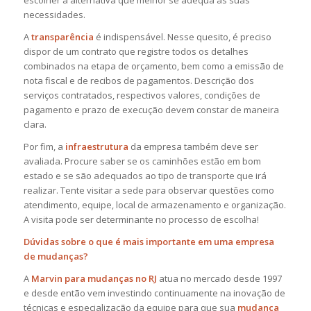
escolher a alternativa que melhor se adéqua às suas
necessidades.
A
transparência
é indispensável. Nesse quesito, é preciso
dispor de um contrato que registre todos os detalhes
combinados na etapa de orçamento, bem como a emissão de
nota fiscal e de recibos de pagamentos. Descrição dos
serviços contratados, respectivos valores, condições de
pagamento e prazo de execução devem constar de maneira
clara.
Por fim, a
infraestrutura
da empresa também deve ser
avaliada. Procure saber se os caminhões estão em bom
estado e se são adequados ao tipo de transporte que irá
realizar. Tente visitar a sede para observar questões como
atendimento, equipe, local de armazenamento e organização.
A visita pode ser determinante no processo de escolha!
Dúvidas sobre o que é mais importante em uma empresa
de mudanças?
A
Marvin
para mudanças no RJ
atua no mercado desde 1997
e desde então vem investindo continuamente na inovação de
técnicas e especialização da equipe para que sua
mudança