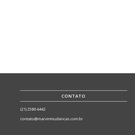
CONTATO
(21) 2580-6442
contato@marvinmudancas.com.br