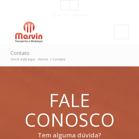
Ligue : Tel.: 2580-6442
Contato
Você está aqui:
Home
/
Contato
FALE
CONOSCO
Tem alguma dúvida?